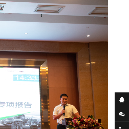
在
微
+8