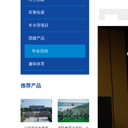
军事拓展
冬令营项目
团建产品
年会活动
趣味体育
推荐产品