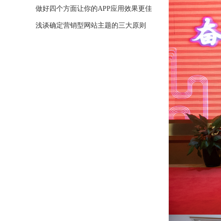
做好四个方面让你的APP应用效果更佳
浅谈确定营销型网站主题的三大原则