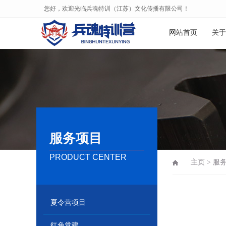
您好，欢迎光临兵魂特训（江苏）文化传播有限公司！
网站首页
关于
服务项目
PRODUCT CENTER
主页
>
服
夏令营项目
红色党建