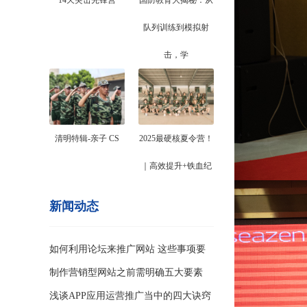
14天突击先锋营
国防教育大揭秘：从
队列训练到模拟射
击，学
清明特辑-亲子 CS
2025最硬核夏令营！
｜高效提升+铁血纪
新闻动态
如何利用论坛来推广网站 这些事项要
注意
制作营销型网站之前需明确五大要素
浅谈APP应用运营推广当中的四大诀窍