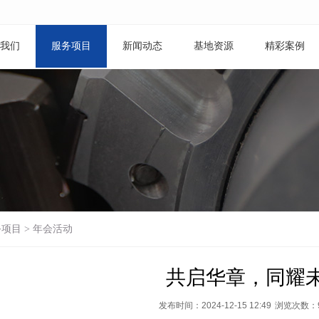
我们
服务项目
新闻动态
基地资源
精彩案例
务项目
>
年会活动
共启华章，同耀
发布时间：2024-12-15 12:49
浏览次数：